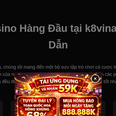
ino Hàng Đầu tại k8vin
Dẫn
a
, chúng tôi mang đến một bộ sưu tập trò chơi cá cược 
 của người chơi. Từ những trò chơi kinh điển đến các ph
×
 đều được thiết kế để mang lại trải nghiệm giải trí tốt nh