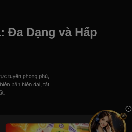
a: Đa Dạng và Hấp
trực tuyến phong phú,
iên bản hiện đại, tất
ất.
×