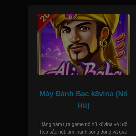
Máy Đánh Bạc k8vina (Nổ
Hũ)
Hàng trăm tựa game nổ hũ k8vina với đồ
họa sắc nét, âm thanh sống động và giải