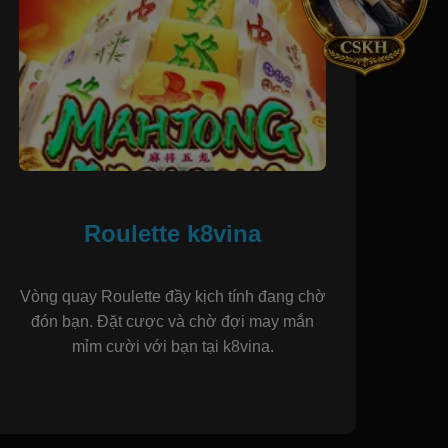
Roulette k8vina
Vòng quay Roulette đầy kịch tính đang chờ
đón bạn. Đặt cược và chờ đợi may mắn
mỉm cười với bạn tại k8vina.