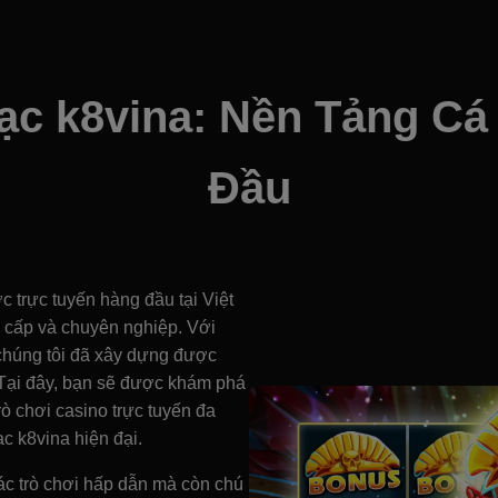
ạc k8vina: Nền Tảng C
Đầu
 trực tuyến hàng đầu tại Việt
 cấp và chuyên nghiệp. Với
chúng tôi đã xây dựng được
 Tại đây, bạn sẽ được khám phá
trò chơi casino trực tuyến đa
c k8vina hiện đại.
các trò chơi hấp dẫn mà còn chú