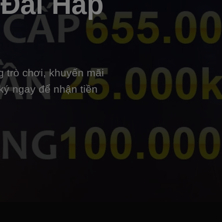
Đãi Hấp
 trò chơi, khuyến mãi
 ký ngay để nhận tiền