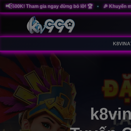
📢
Tham gia ngay đừng bỏ lỡ! 🏆
•
🎉 Khuyến mãi độc quyề
K8VINA
k8vi