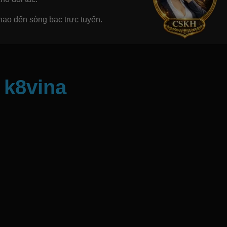
hao đến sòng bạc trực tuyến.
 k8vina