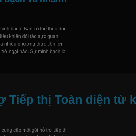
inh bạch. Bạn có thể theo dõi
ều khiển đối tác trực quan.
 nhiều phương thức tiện lợi,
trở ngại nào. Sự minh bạch là
ợ Tiếp thị Toàn diện từ 
cung cấp một gói hỗ trợ tiếp thị