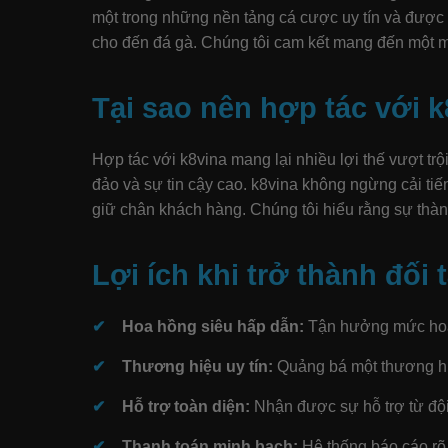
một trong những nền tảng cá cược uy tín và được y
cho đến đá gà. Chúng tôi cam kết mang đến một m
Tại sao nên hợp tác với 
Hợp tác với k8vina mang lại nhiều lợi thế vượt tr
đảo và sự tin cậy cao. k8vina không ngừng cải tiế
giữ chân khách hàng. Chúng tôi hiểu rằng sự thàn
Lợi ích khi trở thành đối 
Hoa hồng siêu hấp dẫn:
Tận hưởng mức hoa 
Thương hiệu uy tín:
Quảng bá một thương hiệ
Hỗ trợ toàn diện:
Nhận được sự hỗ trợ từ đội 
Thanh toán minh bạch:
Hệ thống báo cáo rõ 