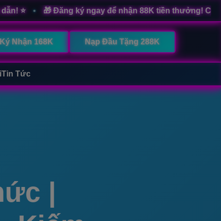
ngay để nhận 88K tiền thưởng! Cơ hội thắng lớn đang chờ 
Ký Nhận 168K
Nạp Đầu Tặng 288K
i
Tin Tức
hức |