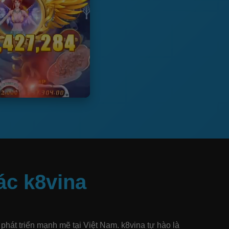
ác k8vina
phát triển mạnh mẽ tại Việt Nam. k8vina tự hào là