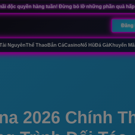
n! Đừng bỏ lỡ những phần quà hấp dẫn! ⭐
•
🎁 Đăng ký 
Đăng 
Tài Nguyên
Thể Thao
Bắn Cá
Casino
Nổ Hũ
Đá Gà
Khuyến Mã
na 2026 Chính T