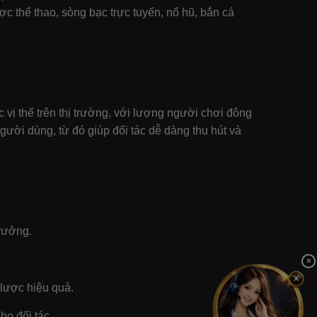
ợc thể thao, sòng bạc trực tuyến, nổ hũ, bắn cá
 vị thế trên thị trường, với lượng người chơi đông
gười dùng, từ đó giúp đối tác dễ dàng thu hút và
rưởng.
×
 lược hiệu quả.
ho đối tác.