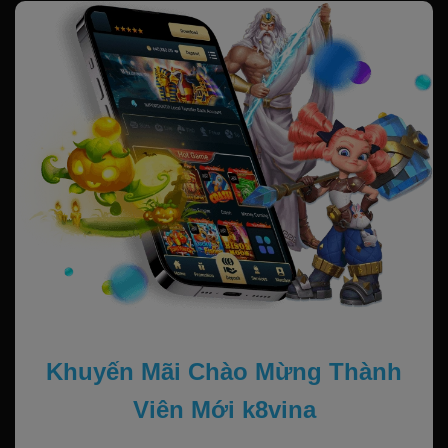
Khuyến Mãi Chào Mừng Thành
Viên Mới k8vina