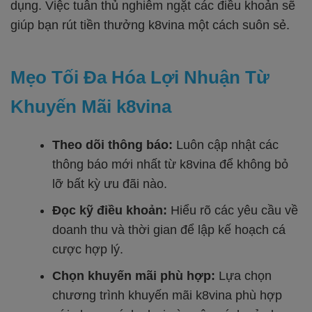
dụng. Việc tuân thủ nghiêm ngặt các điều khoản sẽ
giúp bạn rút tiền thưởng k8vina một cách suôn sẻ.
Mẹo Tối Đa Hóa Lợi Nhuận Từ
Khuyến Mãi k8vina
Theo dõi thông báo:
Luôn cập nhật các
thông báo mới nhất từ k8vina để không bỏ
lỡ bất kỳ ưu đãi nào.
Đọc kỹ điều khoản:
Hiểu rõ các yêu cầu về
doanh thu và thời gian để lập kế hoạch cá
cược hợp lý.
Chọn khuyến mãi phù hợp:
Lựa chọn
chương trình khuyến mãi k8vina phù hợp