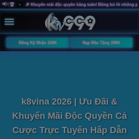
📢
•
🎉 Khuyến mãi độc quyền hàng tuần! Đừng bỏ lỡ những phần quà hấ
Đăng Ký Nhận 168K
Nạp Đầu Tặng 288K
k8vina 2026 | Ưu Đãi &
Khuyến Mãi Độc Quyền Cá
Cược Trực Tuyến Hấp Dẫn