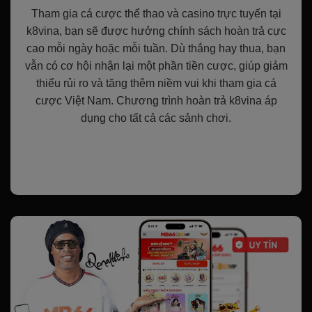
Tham gia cá cược thể thao và casino trực tuyến tại
k8vina, bạn sẽ được hưởng chính sách hoàn trả cực
cao mỗi ngày hoặc mỗi tuần. Dù thắng hay thua, bạn
vẫn có cơ hội nhận lại một phần tiền cược, giúp giảm
thiểu rủi ro và tăng thêm niềm vui khi tham gia cá
cược Việt Nam. Chương trình hoàn trả k8vina áp
dụng cho tất cả các sảnh chơi.
Tìm Hiểu Hoàn Trả