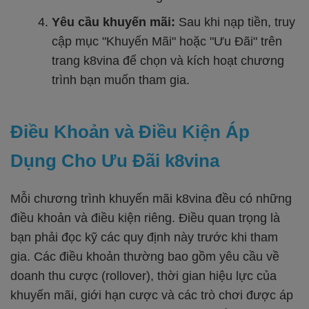
Yêu cầu khuyến mãi:
Sau khi nạp tiền, truy
cập mục "Khuyến Mãi" hoặc "Ưu Đãi" trên
trang k8vina để chọn và kích hoạt chương
trình bạn muốn tham gia.
Điều Khoản và Điều Kiện Áp
Dụng Cho Ưu Đãi k8vina
Mỗi chương trình khuyến mãi k8vina đều có những
điều khoản và điều kiện riêng. Điều quan trọng là
bạn phải đọc kỹ các quy định này trước khi tham
gia. Các điều khoản thường bao gồm yêu cầu về
doanh thu cược (rollover), thời gian hiệu lực của
khuyến mãi, giới hạn cược và các trò chơi được áp