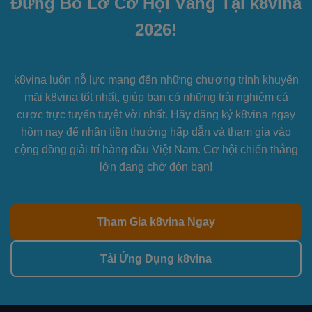
Đừng Bỏ Lỡ Cơ Hội Vàng Tại k8vina
bỏ lỡ bất kỳ khuyến mãi nào.
2026!
k8vina luôn nỗ lực mang đến những chương trình khuyến
mãi k8vina tốt nhất, giúp bạn có những trải nghiệm cá
cược trực tuyến tuyệt vời nhất. Hãy đăng ký k8vina ngay
hôm nay để nhận tiền thưởng hấp dẫn và tham gia vào
cộng đồng giải trí hàng đầu Việt Nam. Cơ hội chiến thắng
lớn đang chờ đón bạn!
Tham Gia k8vina Ngay
Tải Ứng Dụng k8vina