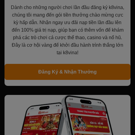
Dành cho những người chơi lần đầu đăng ký k8vina,
chúng tôi mang đến gói tiền thưởng chào mừng cực
kỳ hấp dẫn. Nhận ngay ưu đãi nạp tiền lần đầu lên
đến 100% giá trị nạp, giúp bạn có thêm vốn để khám
phá các trò chơi cá cược thể thao, casino và nổ hũ.
Đây là cơ hội vàng để khởi đầu hành trình thắng lớn
tại k8vina!
Đăng Ký & Nhận Thưởng