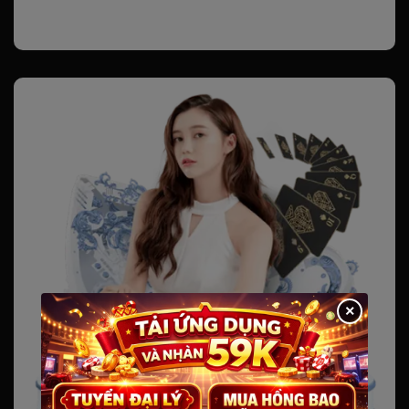
Chơi Nổ Hũ Ngay
×