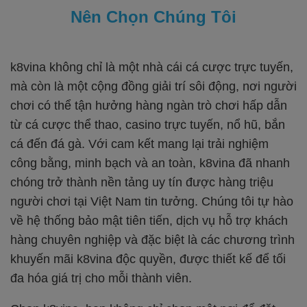
Nên Chọn Chúng Tôi
k8vina không chỉ là một nhà cái cá cược trực tuyến,
mà còn là một cộng đồng giải trí sôi động, nơi người
chơi có thể tận hưởng hàng ngàn trò chơi hấp dẫn
từ cá cược thể thao, casino trực tuyến, nổ hũ, bắn
cá đến đá gà. Với cam kết mang lại trải nghiệm
công bằng, minh bạch và an toàn, k8vina đã nhanh
chóng trở thành nền tảng uy tín được hàng triệu
người chơi tại Việt Nam tin tưởng. Chúng tôi tự hào
về hệ thống bảo mật tiên tiến, dịch vụ hỗ trợ khách
hàng chuyên nghiệp và đặc biệt là các chương trình
khuyến mãi k8vina độc quyền, được thiết kế để tối
đa hóa giá trị cho mỗi thành viên.