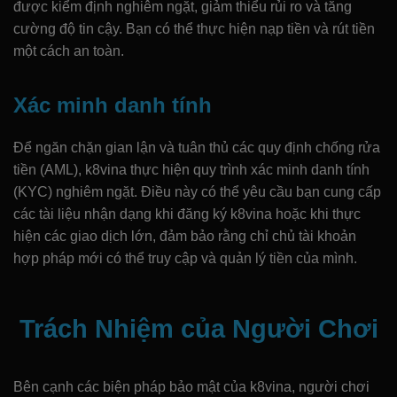
được kiểm định nghiêm ngặt, giảm thiểu rủi ro và tăng
cường độ tin cậy. Bạn có thể thực hiện nạp tiền và rút tiền
một cách an toàn.
Xác minh danh tính
Để ngăn chặn gian lận và tuân thủ các quy định chống rửa
tiền (AML), k8vina thực hiện quy trình xác minh danh tính
(KYC) nghiêm ngặt. Điều này có thể yêu cầu bạn cung cấp
các tài liệu nhận dạng khi đăng ký k8vina hoặc khi thực
hiện các giao dịch lớn, đảm bảo rằng chỉ chủ tài khoản
hợp pháp mới có thể truy cập và quản lý tiền của mình.
Trách Nhiệm của Người Chơi
Bên cạnh các biện pháp bảo mật của k8vina, người chơi