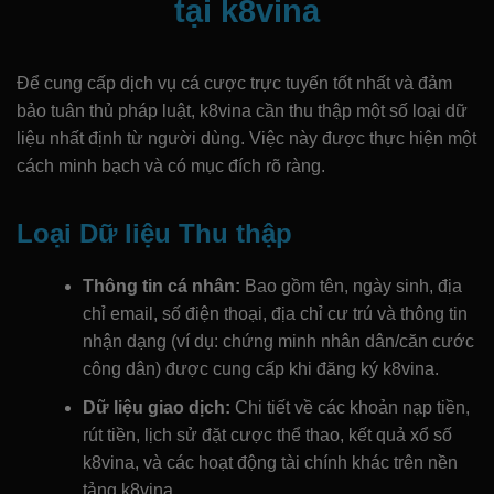
tại k8vina
Để cung cấp dịch vụ cá cược trực tuyến tốt nhất và đảm
bảo tuân thủ pháp luật, k8vina cần thu thập một số loại dữ
liệu nhất định từ người dùng. Việc này được thực hiện một
cách minh bạch và có mục đích rõ ràng.
Loại Dữ liệu Thu thập
Thông tin cá nhân:
Bao gồm tên, ngày sinh, địa
chỉ email, số điện thoại, địa chỉ cư trú và thông tin
nhận dạng (ví dụ: chứng minh nhân dân/căn cước
công dân) được cung cấp khi đăng ký k8vina.
Dữ liệu giao dịch:
Chi tiết về các khoản nạp tiền,
rút tiền, lịch sử đặt cược thể thao, kết quả xổ số
k8vina, và các hoạt động tài chính khác trên nền
tảng k8vina.