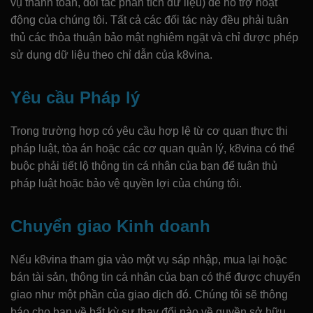
vụ thanh toán, đối tác phân tích dữ liệu) để hỗ trợ hoạt
động của chúng tôi. Tất cả các đối tác này đều phải tuân
thủ các thỏa thuận bảo mật nghiêm ngặt và chỉ được phép
sử dụng dữ liệu theo chỉ dẫn của k8vina.
Yêu cầu Pháp lý
Trong trường hợp có yêu cầu hợp lệ từ cơ quan thực thi
pháp luật, tòa án hoặc các cơ quan quản lý, k8vina có thể
buộc phải tiết lộ thông tin cá nhân của bạn để tuân thủ
pháp luật hoặc bảo vệ quyền lợi của chúng tôi.
Chuyển giao Kinh doanh
Nếu k8vina tham gia vào một vụ sáp nhập, mua lại hoặc
bán tài sản, thông tin cá nhân của bạn có thể được chuyển
giao như một phần của giao dịch đó. Chúng tôi sẽ thông
báo cho bạn về bất kỳ sự thay đổi nào về quyền sở hữu