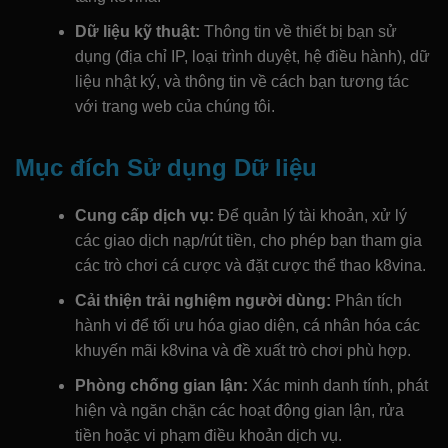
Dữ liệu kỹ thuật:
Thông tin về thiết bị bạn sử
dụng (địa chỉ IP, loại trình duyệt, hệ điều hành), dữ
liệu nhật ký, và thông tin về cách bạn tương tác
với trang web của chúng tôi.
Mục đích Sử dụng Dữ liệu
Cung cấp dịch vụ:
Để quản lý tài khoản, xử lý
các giao dịch nạp/rút tiền, cho phép bạn tham gia
các trò chơi cá cược và đặt cược thể thao k8vina.
Cải thiện trải nghiệm người dùng:
Phân tích
hành vi để tối ưu hóa giao diện, cá nhân hóa các
khuyến mãi k8vina và đề xuất trò chơi phù hợp.
Phòng chống gian lận:
Xác minh danh tính, phát
hiện và ngăn chặn các hoạt động gian lận, rửa
tiền hoặc vi phạm điều khoản dịch vụ.