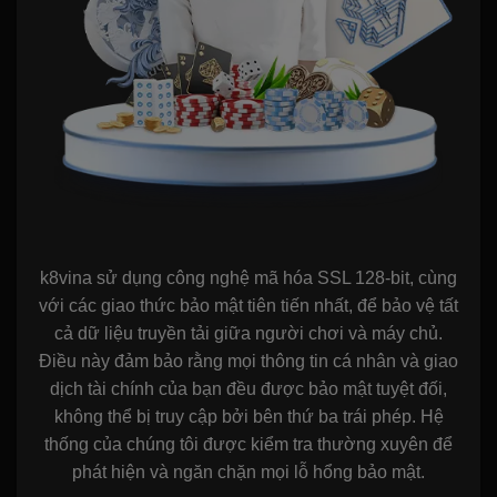
k8vina sử dụng công nghệ mã hóa SSL 128-bit, cùng
với các giao thức bảo mật tiên tiến nhất, để bảo vệ tất
cả dữ liệu truyền tải giữa người chơi và máy chủ.
Điều này đảm bảo rằng mọi thông tin cá nhân và giao
dịch tài chính của bạn đều được bảo mật tuyệt đối,
không thể bị truy cập bởi bên thứ ba trái phép. Hệ
thống của chúng tôi được kiểm tra thường xuyên để
phát hiện và ngăn chặn mọi lỗ hổng bảo mật.