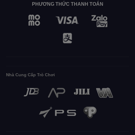
PHƯƠNG THỨC THANH TOÁN
Nhà Cung Cấp Trò Chơi