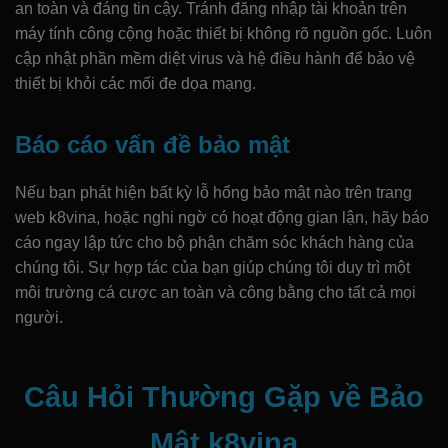
an toàn và đáng tin cậy. Tránh đăng nhập tài khoản trên
máy tính công cộng hoặc thiết bị không rõ nguồn gốc. Luôn
cập nhật phần mềm diệt virus và hệ điều hành để bảo vệ
thiết bị khỏi các mối đe dọa mạng.
Báo cáo vấn đề bảo mật
Nếu bạn phát hiện bất kỳ lỗ hổng bảo mật nào trên trang
web k8vina, hoặc nghi ngờ có hoạt động gian lận, hãy báo
cáo ngay lập tức cho bộ phận chăm sóc khách hàng của
chúng tôi. Sự hợp tác của bạn giúp chúng tôi duy trì một
môi trường cá cược an toàn và công bằng cho tất cả mọi
người.
Câu Hỏi Thường Gặp về Bảo
Mật k8vina