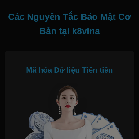
Các Nguyên Tắc Bảo Mật Cơ
Bản tại k8vina
Mã hóa Dữ liệu Tiên tiến