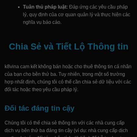
Tuân thủ pháp luật:
Đáp ứng các yêu cầu pháp
lý, quy định của cơ quan quản lý và thực hiện các
nghĩa vụ báo cáo.
Chia Sẻ và Tiết Lộ Thông tin
k8vina cam kết không bán hoặc cho thuê thông tin cá nhân
của bạn cho bên thứ ba. Tuy nhiên, trong một số trường
hợp nhất định, chúng tôi có thể cần chia sẻ dữ liệu với các
đối tác hoặc theo yêu cầu pháp lý.
Đối tác đáng tin cậy
Chúng tôi có thể chia sẻ thông tin với các nhà cung cấp
dịch vụ bên thứ ba đáng tin cậy (ví dụ: nhà cung cấp dịch